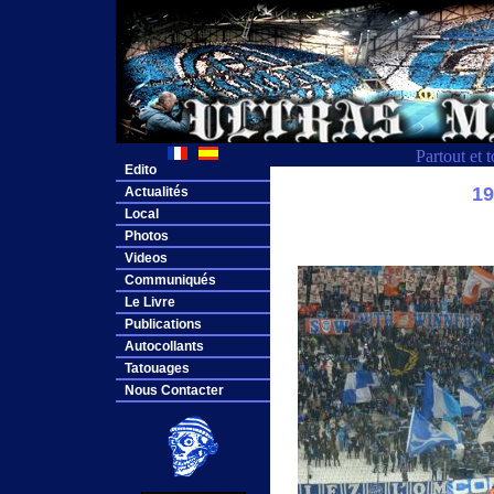
Partout et 
Edito
1
Actualités
Local
Photos
Videos
Communiqués
Le Livre
Publications
Autocollants
Tatouages
Nous Contacter