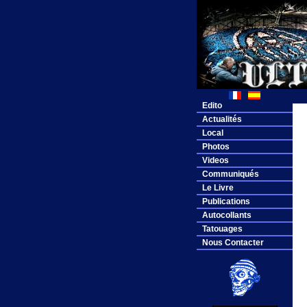
Edito
Actualités
Local
Photos
Videos
Communiqués
Le Livre
Publications
Autocollants
Tatouages
Nous Contacter