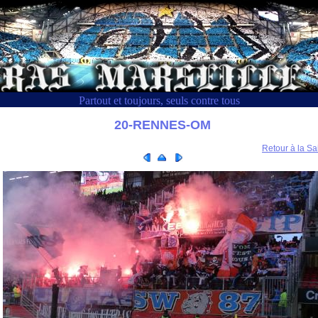
Partout et toujours, seuls contre tous
20-RENNES-OM
Retour à la Sa