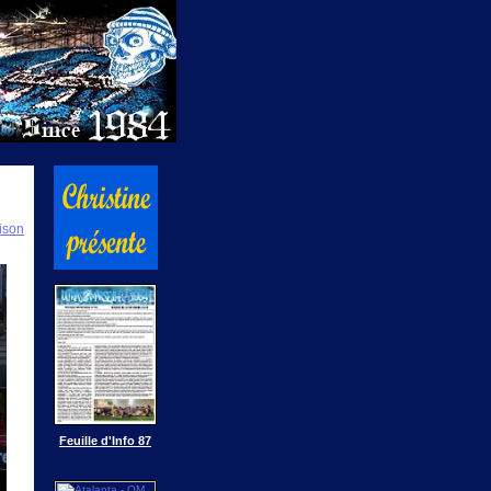
ison
Feuille d'Info 87