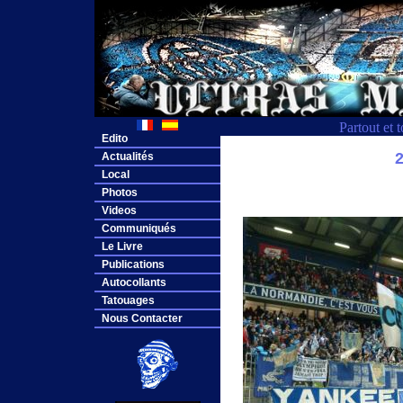
Partout et 
Edito
Actualités
Local
Photos
Videos
Communiqués
Le Livre
Publications
Autocollants
Tatouages
Nous Contacter