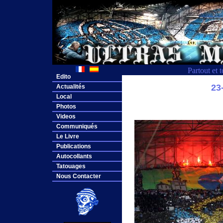
Partout et 
Edito
23
Actualités
Local
Photos
Videos
Communiqués
Le Livre
Publications
Autocollants
Tatouages
Nous Contacter