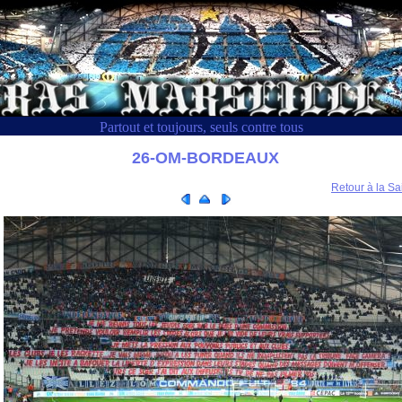
Partout et toujours, seuls contre tous
26-OM-BORDEAUX
Retour à la Sa