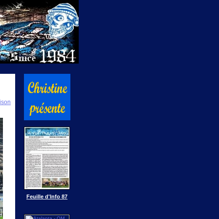
ison
Feuille d'Info 87