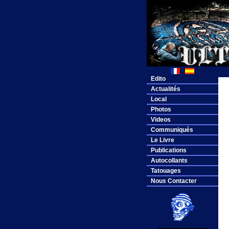
Edito
Actualités
Local
Photos
Videos
Communiqués
Le Livre
Publications
Autocollants
Tatouages
Nous Contacter