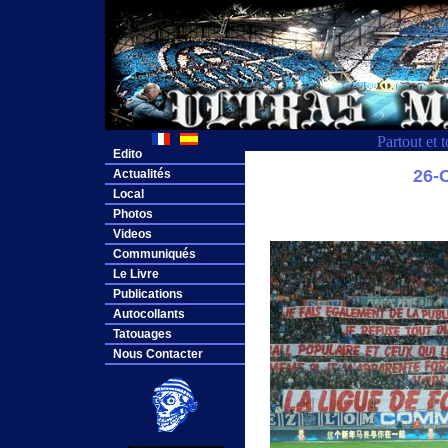
Partout et 
Edito
26
Actualités
Local
Photos
Videos
Communiqués
Le Livre
Publications
Autocollants
Tatouages
Nous Contacter