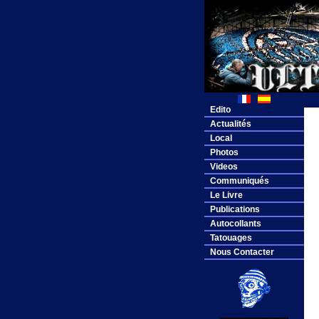
Edito
Actualités
Local
Photos
Videos
Communiqués
Le Livre
Publications
Autocollants
Tatouages
Nous Contacter