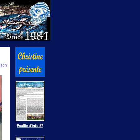
ison
Feuille d'Info 87