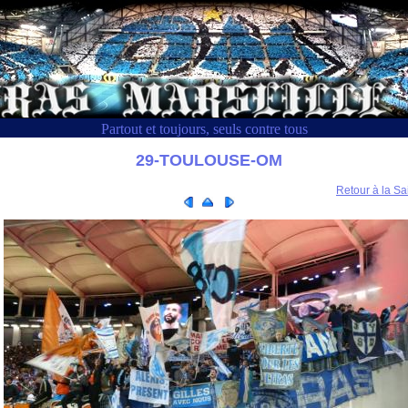
Partout et toujours, seuls contre tous
29-TOULOUSE-OM
Retour à la Sa