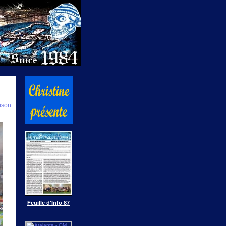
ison
Feuille d'Info 87