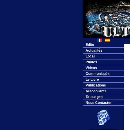
Edito
Actualités
Local
Photos
Videos
Communiqués
Le Livre
Publications
Autocollants
Tatouages
Nous Contacter