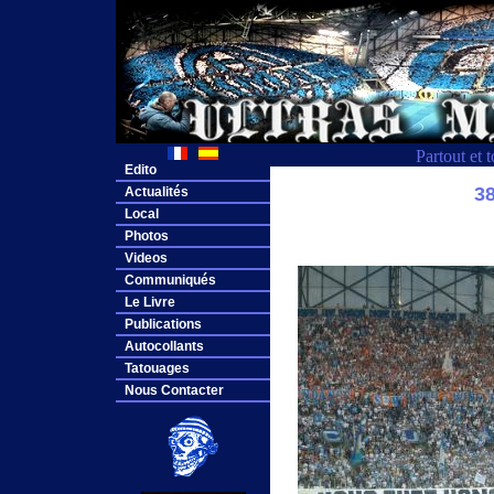
Partout et 
Edito
3
Actualités
Local
Photos
Videos
Communiqués
Le Livre
Publications
Autocollants
Tatouages
Nous Contacter