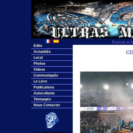
Partout et 
Edito
CD
Actualités
Local
Photos
Videos
Communiqués
Le Livre
Publications
Autocollants
Tatouages
Nous Contacter