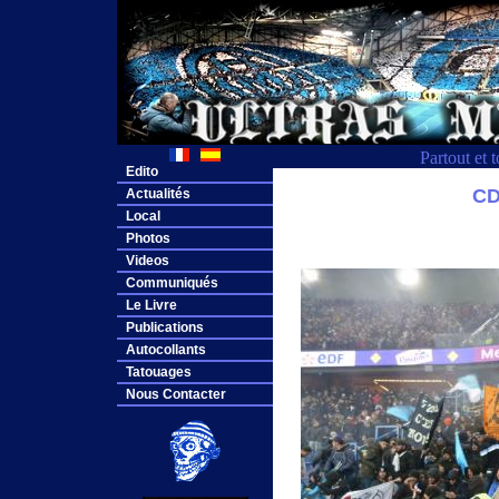
Partout et 
Edito
CD
Actualités
Local
Photos
Videos
Communiqués
Le Livre
Publications
Autocollants
Tatouages
Nous Contacter