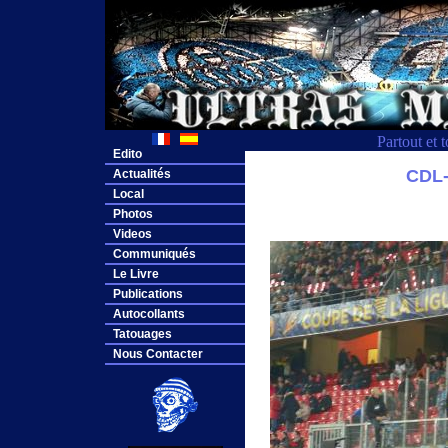
Partout et 
Edito
CDL
Actualités
Local
Photos
Videos
Communiqués
Le Livre
Publications
Autocollants
Tatouages
Nous Contacter