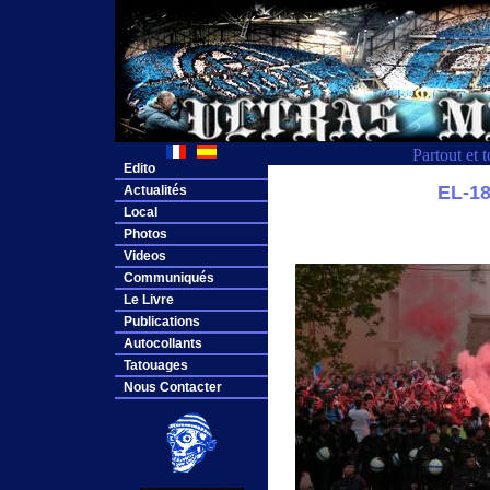
Partout et 
Edito
EL-1
Actualités
Local
Photos
Videos
Communiqués
Le Livre
Publications
Autocollants
Tatouages
Nous Contacter