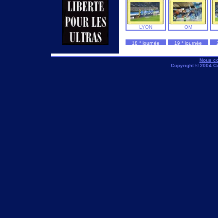
LYON
OM
18 ° journée
19 ° journée
METZ
OM
Nous co
Copyright © 2004 C
OM
NIMES
24 ° journée
25 ° journée
OM
LILLE
TOULOUSE
OM