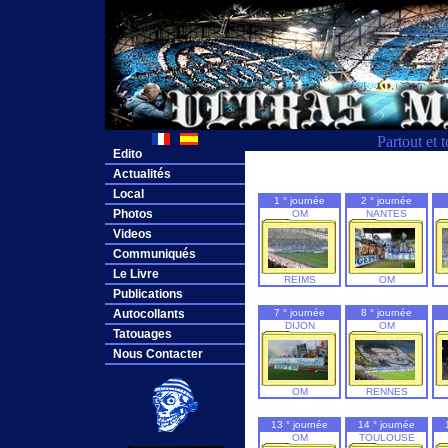
Partout et 
Edito
Actualités
Local
1 ° journée
2 ° journée
Photos
OM
NANTES
Videos
Communiqués
Le Livre
REIMS
OM
Publications
Autocollants
7 ° journée
8 ° journée
DIJON
OM
Tatouages
Nous Contacter
OM
RENNES
13 ° journée
14 ° journée
OM
TOULOUSE