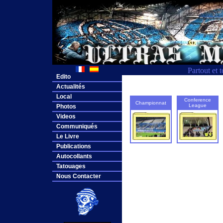
Partout et 
Edito
Actualités
Local
Conference
Championnat
League
Photos
Videos
Communiqués
Le Livre
Publications
Autocollants
Tatouages
Nous Contacter