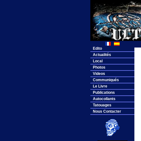
Edito
Actualités
Local
Photos
Videos
Communiqués
Le Livre
Publications
Autocollants
Tatouages
Nous Contacter