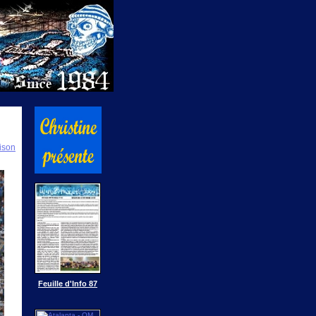
ison
Feuille d'Info 87