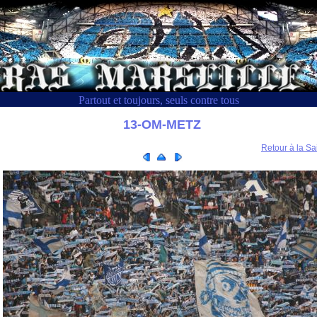
Partout et toujours, seuls contre tous
13-OM-METZ
Retour à la Sa