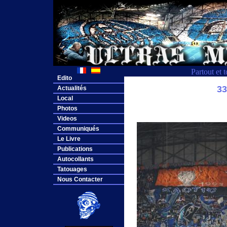
Partout et 
Edito
3
Actualités
Local
Photos
Videos
Communiqués
Le Livre
Publications
Autocollants
Tatouages
Nous Contacter