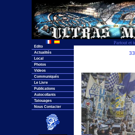
Partout et 
Edito
3
Actualités
Local
Photos
Videos
Communiqués
Le Livre
Publications
Autocollants
Tatouages
Nous Contacter