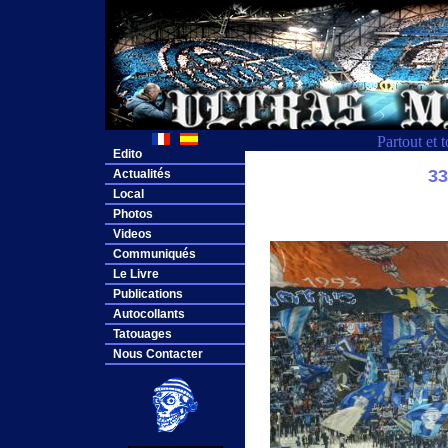
Partout et 
Edito
3
Actualités
Local
Photos
Videos
Communiqués
Le Livre
Publications
Autocollants
Tatouages
Nous Contacter