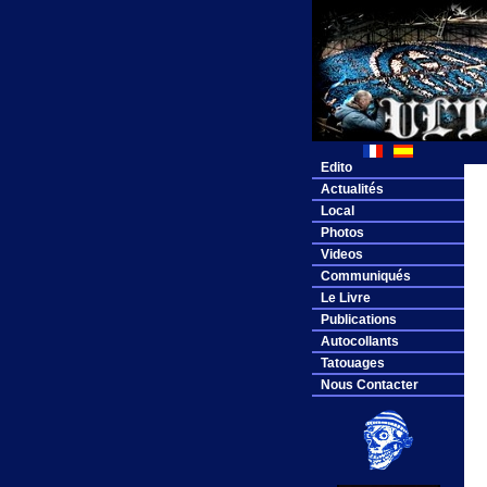
Edito
Actualités
Local
Photos
Videos
Communiqués
Le Livre
Publications
Autocollants
Tatouages
Nous Contacter