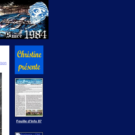
ison
Feuille d'Info 87