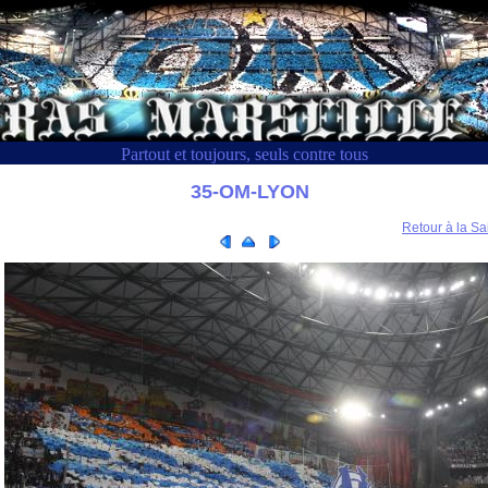
Partout et toujours, seuls contre tous
35-OM-LYON
Retour à la Sa