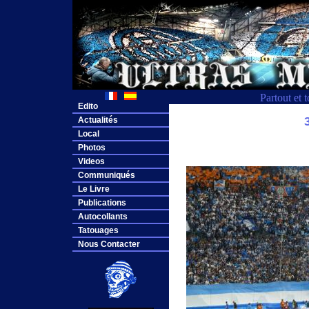
Partout et 
Edito
Actualités
Local
Photos
Videos
Communiqués
Le Livre
Publications
Autocollants
Tatouages
Nous Contacter