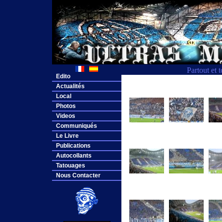
Partout et 
Edito
Actualités
Local
Photos
Videos
Communiqués
Le Livre
Publications
Autocollants
Tatouages
Nous Contacter