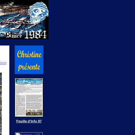
ison
Feuille d'Info 87