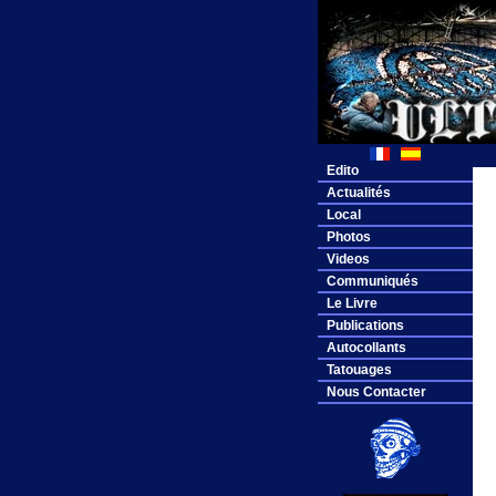
Edito
Actualités
Local
Photos
Videos
Communiqués
Le Livre
Publications
Autocollants
Tatouages
Nous Contacter