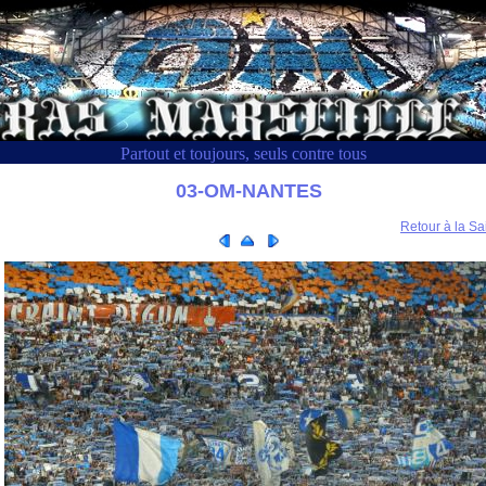
Partout et toujours, seuls contre tous
03-OM-NANTES
Retour à la Sa