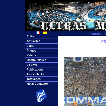
Partout et 
Edito
0
Actualités
Local
Photos
Videos
Communiqués
Le Livre
Publications
Autocollants
Tatouages
Nous Contacter