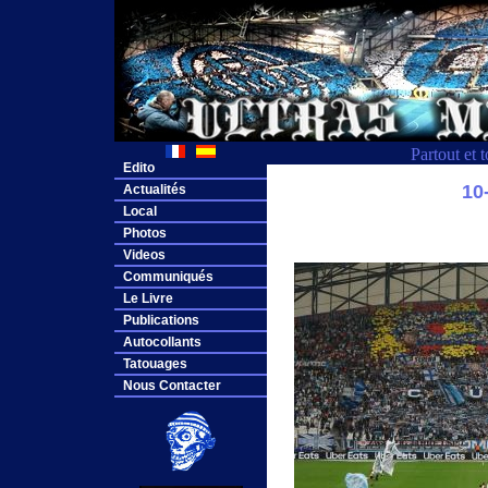
Partout et 
Edito
10
Actualités
Local
Photos
Videos
Communiqués
Le Livre
Publications
Autocollants
Tatouages
Nous Contacter