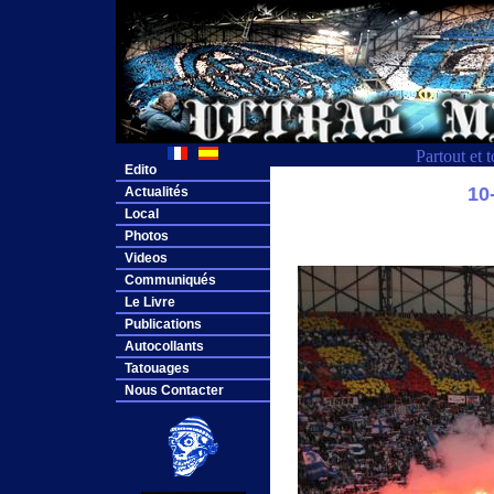
Partout et 
Edito
10
Actualités
Local
Photos
Videos
Communiqués
Le Livre
Publications
Autocollants
Tatouages
Nous Contacter