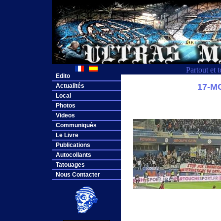
Partout et 
Edito
17-M
Actualités
Local
Photos
Videos
Communiqués
Le Livre
Publications
Autocollants
Tatouages
Nous Contacter