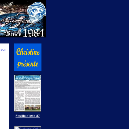
ison
Feuille d'Info 87