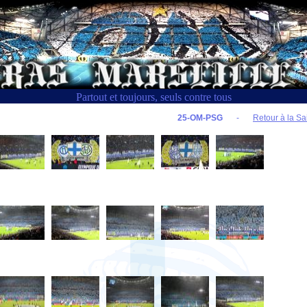
Partout et toujours, seuls contre tous
25-OM-PSG
-
Retour à la Sa