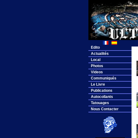
Edito
Actualités
Local
Photos
Videos
Communiqués
Le Livre
Publications
Autocollants
Tatouages
Nous Contacter