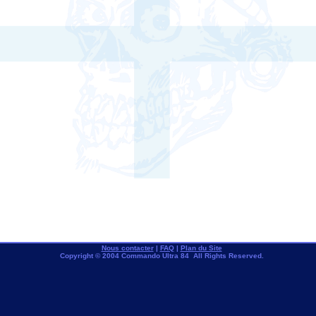
Nous contacter
|
FAQ
|
Plan du Site
Copyright © 2004 Commando Ultra 84 All Rights Reserved.