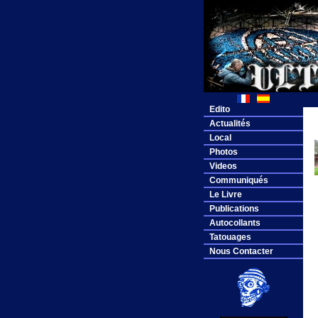
Edito
Actualités
Local
Photos
Videos
Communiqués
Le Livre
Publications
Autocollants
Tatouages
Nous Contacter