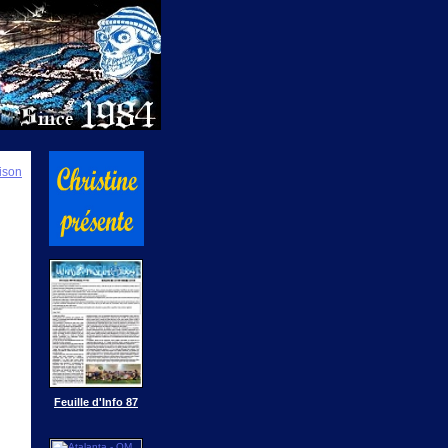
ison
Feuille d'Info 87