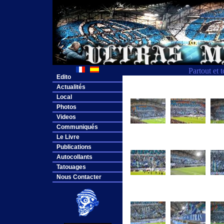
Partout et 
Edito
Actualités
Local
Photos
Videos
Communiqués
Le Livre
Publications
Autocollants
Tatouages
Nous Contacter