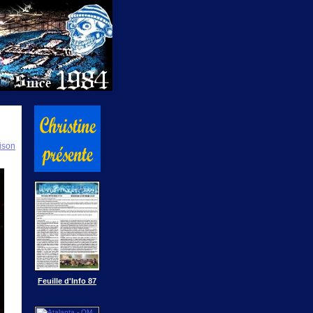
ison
Feuille d'Info 87