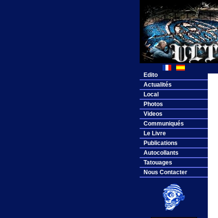
Edito
Actualités
Local
Photos
Videos
Communiqués
Le Livre
Publications
Autocollants
Tatouages
Nous Contacter