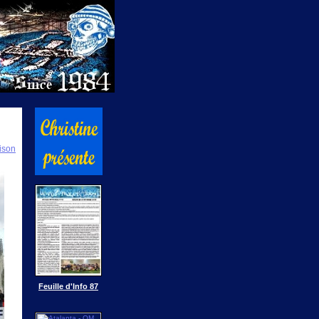
ison
Feuille d'Info 87