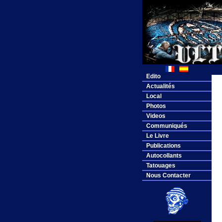
Edito
Actualités
Local
Photos
Videos
Communiqués
Le Livre
Publications
Autocollants
Tatouages
Nous Contacter