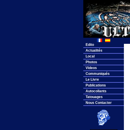
Edito
Actualités
Local
Photos
Videos
Communiqués
Le Livre
Publications
Autocollants
Tatouages
Nous Contacter