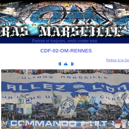
Partout et toujours, seuls contre tous
CDF-02-OM-RENNES
Retour à la Sa