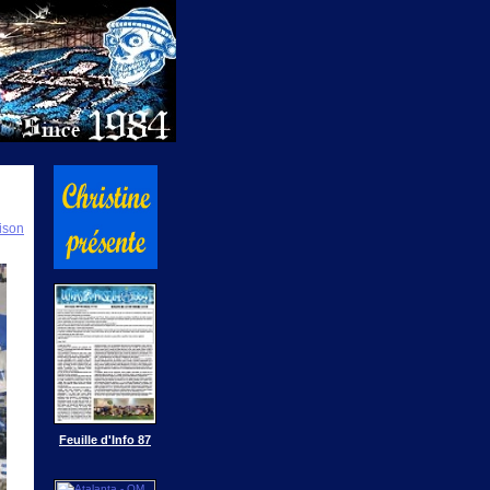
ison
Feuille d'Info 87