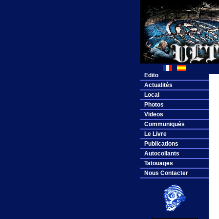
Edito
Actualités
Local
Photos
Videos
Communiqués
Le Livre
Publications
Autocollants
Tatouages
Nous Contacter