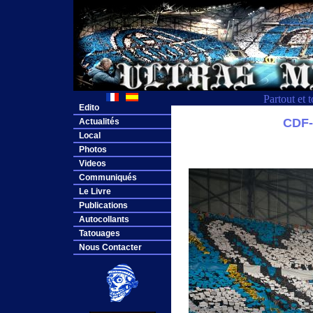
Partout et 
Edito
CDF
Actualités
Local
Photos
Videos
Communiqués
Le Livre
Publications
Autocollants
Tatouages
Nous Contacter