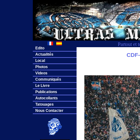
Partout et 
Edito
CDF
Actualités
Local
Photos
Videos
Communiqués
Le Livre
Publications
Autocollants
Tatouages
Nous Contacter