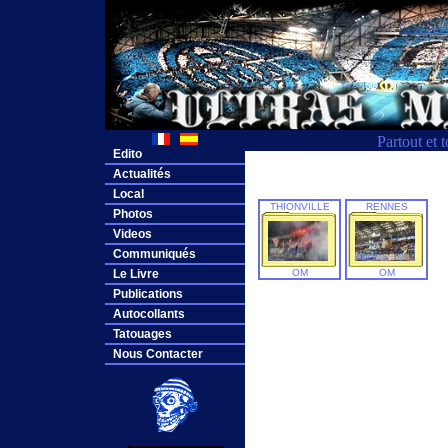
Partout et 
Edito
Actualités
Local
THIONVILLE
RENNES
Photos
Videos
Communiqués
Le Livre
OM
OM
Publications
Autocollants
Tatouages
Nous Contacter