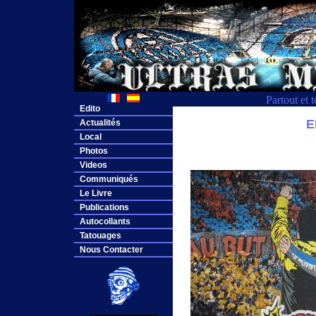
Partout et 
Edito
E
Actualités
Local
Photos
Videos
Communiqués
Le Livre
Publications
Autocollants
Tatouages
Nous Contacter