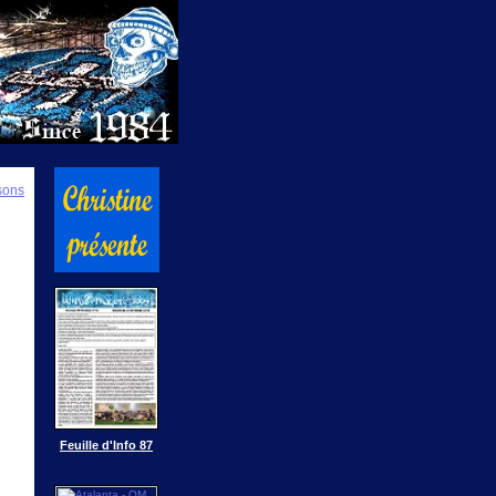
isons
Feuille d'Info 87