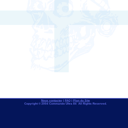
Nous contacter
|
FAQ
|
Plan du Site
Copyright © 2004 Commando Ultra 84 All Rights Reserved.