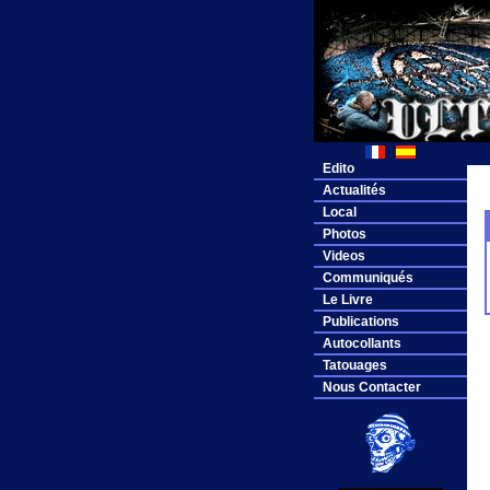
Edito
Actualités
Local
Photos
Videos
Communiqués
Le Livre
Publications
Autocollants
Tatouages
Nous Contacter