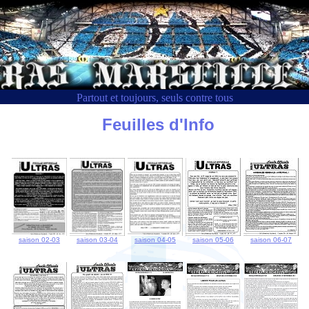
Partout et toujours, seuls contre tous
Feuilles d'Info
saison 02-03
saison 03-04
saison 04-05
saison 05-06
saison 06-07