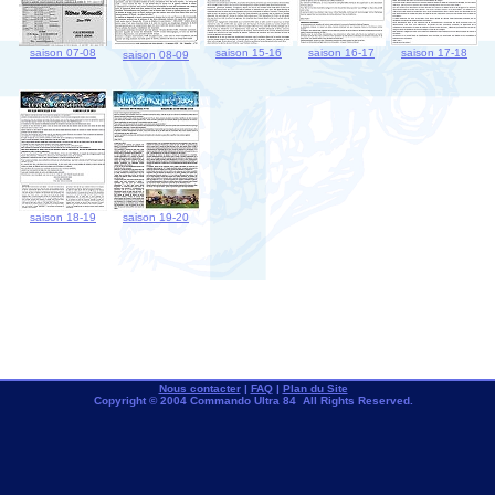
saison 07-08
saison 15-16
saison 16-17
saison 17-18
saison 08-09
saison 18-19
saison 19-20
Nous contacter
|
FAQ
|
Plan du Site
Copyright © 2004 Commando Ultra 84 All Rights Reserved.