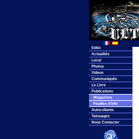
Edito
Actualités
Local
Photos
Videos
Communiqués
Le Livre
Publications
Magazines
Feuilles d'Info
Autocollants
Tatouages
Nous Contacter