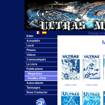
Partout et 
Edito
Actualités
M
Local
Photos
Videos
Communiqués
Le Livre
Publications
Magazines
Feuilles d'Info
Autocollants
1994-1995
1995-1996
Tatouages
Nous Contacter