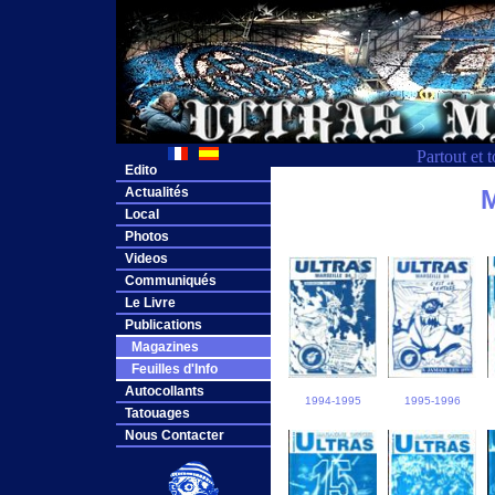
Partout et 
Edito
Actualités
M
Local
Photos
Videos
Communiqués
Le Livre
Publications
Magazines
Feuilles d'Info
Autocollants
1994-1995
1995-1996
Tatouages
Nous Contacter