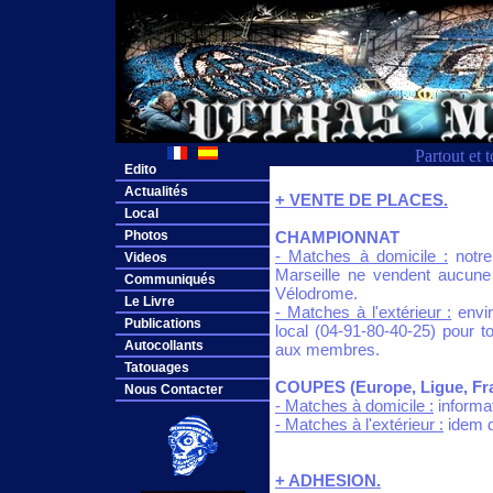
Partout et 
Edito
Actualités
+ VENTE DE PLACES.
Local
Photos
CHAMPIONNAT
- Matches à domicile :
notre
Videos
Marseille ne vendent aucun
Communiqués
Vélodrome.
Le Livre
- Matches à l'extérieur :
envir
Publications
local (04-91-80-40-25) pour to
Autocollants
aux membres.
Tatouages
COUPES (Europe, Ligue, Fr
Nous Contacter
- Matches à domicile :
informat
- Matches à l'extérieur :
idem q
+ ADHESION.