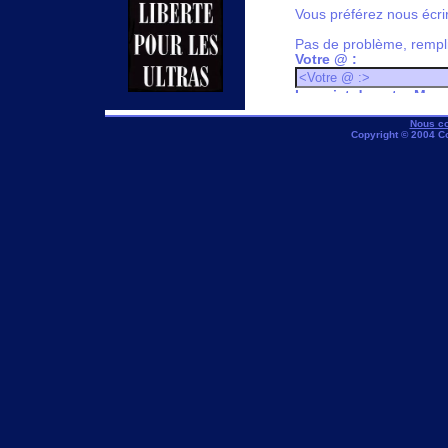
Vous préférez nous écri
Pas de problème, remplis
Votre @ :
Le sujet de votre Mes
Nous co
Votre Message :
Copyright © 2004 C