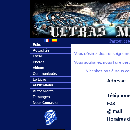
Partout et 
Edito
Actualités
Vous désirez des renseignem
Local
Photos
Vous souhaitez nous faire par
Videos
N'hésitez pas à nous con
Communiqués
Le Livre
Adresse
Publications
Autocollants
Téléphon
Tatouages
Nous Contacter
Fax
@ mail
Horaires d