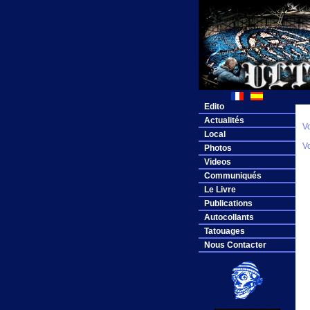
Edito
Actualités
V
Local
V
Photos
Videos
Communiqués
Le Livre
Publications
Autocollants
Tatouages
Nous Contacter