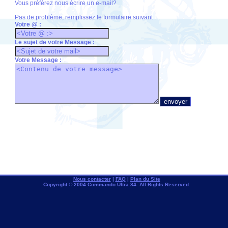
Vous préférez nous écrire un e-mail?
Pas de problème, remplissez le formulaire suivant :
Votre @ :
Le sujet de votre Message :
Votre Message :
Nous contacter
|
FAQ
|
Plan du Site
Copyright © 2004 Commando Ultra 84 All Rights Reserved.