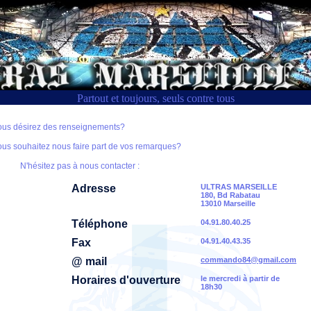
Partout et toujours, seuls contre tous
ous désirez des renseignements?
ous souhaitez nous faire part de vos remarques?
N'hésitez pas à nous contacter :
Adresse
ULTRAS MARSEILLE
180, Bd Rabatau
13010 Marseille
Téléphone
04.91.80.40.25
Fax
04.91.40.43.35
@ mail
commando84@gmail.com
Horaires d'ouverture
le mercredi à partir de
18h30