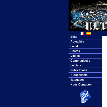
Edito
Actualités
Local
Photos
Videos
Communiqués
Le Livre
Publications
Autocollants
Tatouages
Nous Contacter