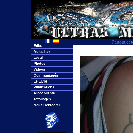
Partout et 
Edito
Actualités
Local
Photos
Videos
Communiqués
Le Livre
Publications
Autocollants
Tatouages
Nous Contacter