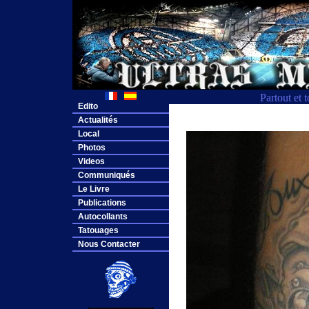
Partout et 
Edito
Actualités
Local
Photos
Videos
Communiqués
Le Livre
Publications
Autocollants
Tatouages
Nous Contacter