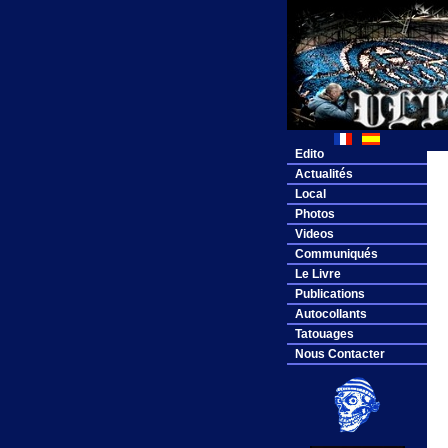
Edito
Actualités
Local
Photos
Videos
Communiqués
Le Livre
Publications
Autocollants
Tatouages
Nous Contacter