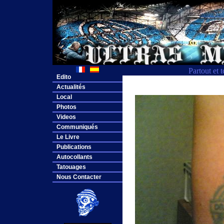
Partout et 
Edito
Actualités
Local
Photos
Videos
Communiqués
Le Livre
Publications
Autocollants
Tatouages
Nous Contacter